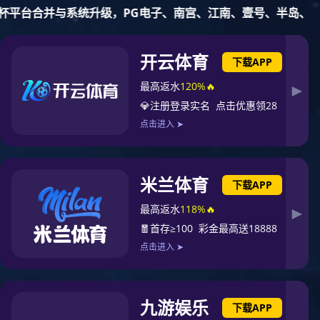
中文
网站地图
联系米兰体育
全国咨询热线
400-0379-002
0379-65512323
质荣誉
在线留言
联系米兰体育