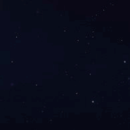
下一篇：苏州圆融大厦